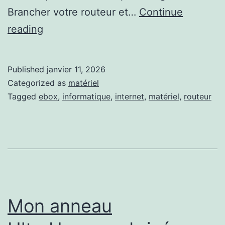
Brancher votre routeur et…
Continue
Configuration
reading
EBOX
routeur
Published
janvier 11, 2026
RT-
Categorized as
matériel
BE86U
Tagged
ebox
,
informatique
,
internet
,
matériel
,
routeur
pour
PPPoE
Mon anneau