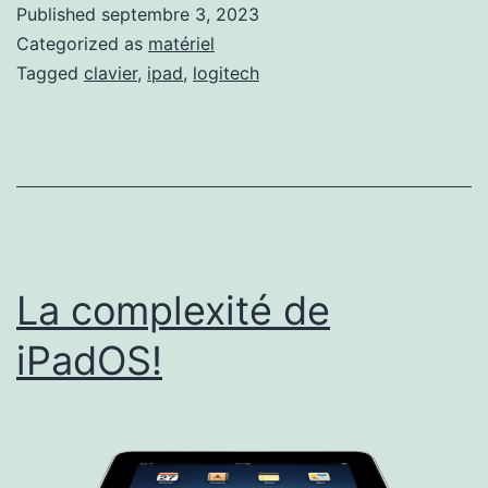
Slim
Published
septembre 3, 2023
Combo
Categorized as
matériel
de
Tagged
clavier
,
ipad
,
logitech
Logitech.
La complexité de
iPadOS!