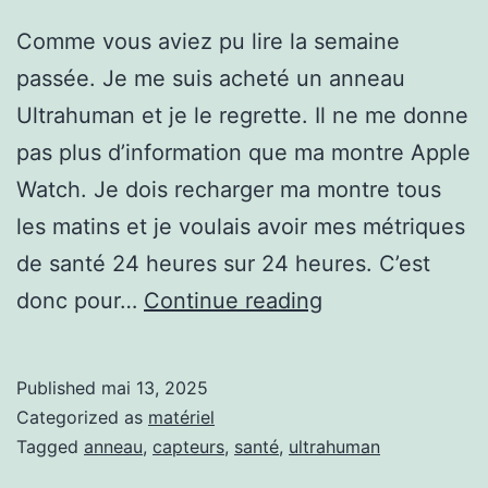
Comme vous aviez pu lire la semaine
passée. Je me suis acheté un anneau
Ultrahuman et je le regrette. Il ne me donne
pas plus d’information que ma montre Apple
Watch. Je dois recharger ma montre tous
les matins et je voulais avoir mes métriques
de santé 24 heures sur 24 heures. C’est
Regret
donc pour…
Continue reading
de
l’achat
Published
mai 13, 2025
de
Categorized as
matériel
mon
Tagged
anneau
,
capteurs
,
santé
,
ultrahuman
anneau