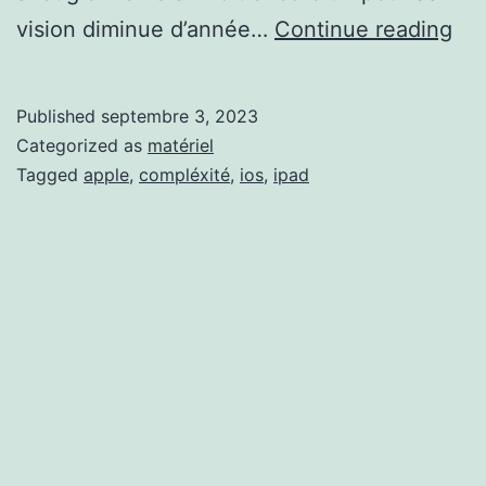
La
vision diminue d’année…
Continue reading
com
de
Published
septembre 3, 2023
iP
Categorized as
matériel
Tagged
apple
,
compléxité
,
ios
,
ipad