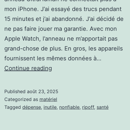
mon iPhone. J’ai essayé des trucs pendant
15 minutes et j’ai abandonné. J’ai décidé de
ne pas faire jouer ma garantie. Avec mon
Apple Watch, l’anneau ne m’apportait pas
grand-chose de plus. En gros, les appareils
fournissent les mêmes données à…
Mon
Continue reading
anneau
UltraHuman
Published
août 23, 2025
a
Categorized as
matériel
brisé
Tagged
dépense
,
inutile
,
nonfiable
,
ripoff
,
santé