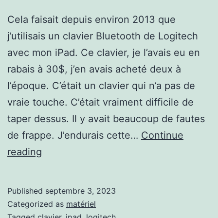
Cela faisait depuis environ 2013 que
j’utilisais un clavier Bluetooth de Logitech
avec mon iPad. Ce clavier, je l’avais eu en
rabais à 30$, j’en avais acheté deux à
l’époque. C’était un clavier qui n’a pas de
vraie touche. C’était vraiment difficile de
taper dessus. Il y avait beaucoup de fautes
de frappe. J’endurais cette…
Continue
Le
reading
clavier
Slim
Published
septembre 3, 2023
Combo
Categorized as
matériel
de
Tagged
clavier
,
ipad
,
logitech