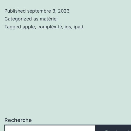
de
Published
septembre 3, 2023
iP
Categorized as
matériel
Tagged
apple
,
compléxité
,
ios
,
ipad
Recherche