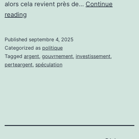
alors cela revient près de…
Continue
Investissement
reading
du
gouvernement
Published
septembre 4, 2025
du
Categorized as
politique
Québec
Tagged
argent
,
gouvrnement
,
investissement
,
perteargent
,
spéculation
dans
Nemaska
Lithium