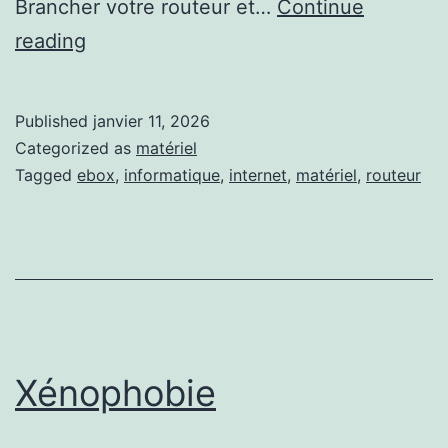
Brancher votre routeur et…
Continue
Configuration
reading
EBOX
routeur
Published
janvier 11, 2026
RT-
Categorized as
matériel
BE86U
Tagged
ebox
,
informatique
,
internet
,
matériel
,
routeur
pour
PPPoE
Xénophobie