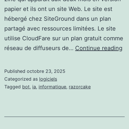
papier et ils ont un site Web. Le site est
hébergé chez SiteGround dans un plan
partagé avec ressources limitées. Le site
utilise CloudFare sur un plan gratuit comme
Bo
réseau de diffuseurs de…
Continue reading
de
co
Published
octobre 23, 2025
d’
Categorized as
logiciels
Tagged
bot
,
ia
,
informatique
,
razorcake