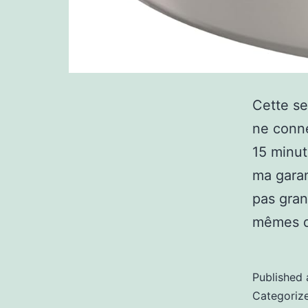
Cette se
ne conne
15 minut
ma garan
pas gran
mêmes 
Published
Categoriz