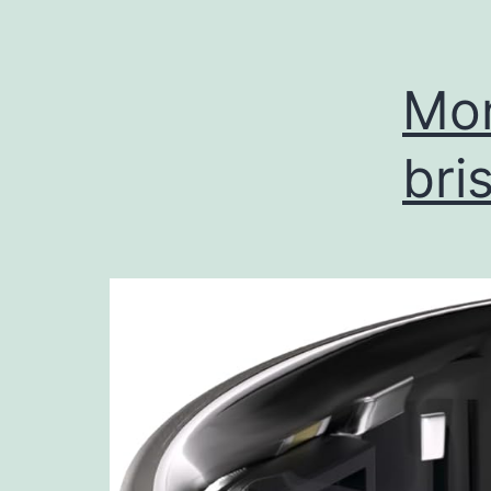
Mon
bri