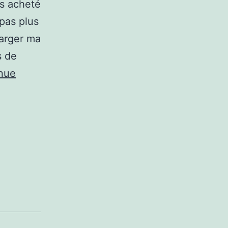
is acheté
pas plus
harger ma
s de
nue