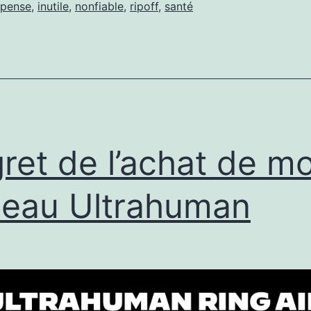
brisé
pense
,
inutile
,
nonfiable
,
ripoff
,
santé
ret de l’achat de m
eau Ultrahuman