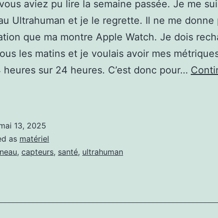
us aviez pu lire la semaine passée. Je me su
u Ultrahuman et je le regrette. Il ne me donne 
ation que ma montre Apple Watch. Je dois rec
ous les matins et je voulais avoir mes métrique
 heures sur 24 heures. C’est donc pour…
Conti
egret
de
’achat
mai 13, 2025
de
ed as
matériel
mon
neau
,
capteurs
,
santé
,
ultrahuman
anneau
ltrahuman