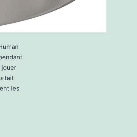
raHuman
 pendant
 jouer
rtait
ent les