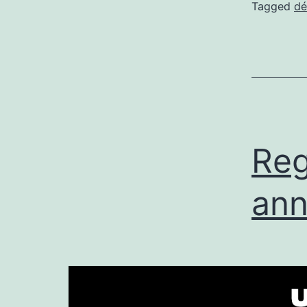
Tagged
dé
Reg
ann