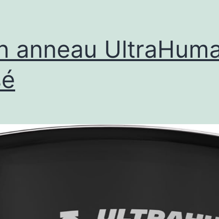
 anneau UltraHuma
sé