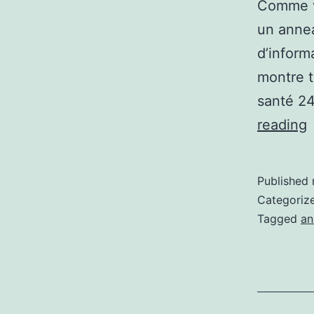
Comme vo
un annea
d’inform
montre t
santé 24
R
reading
l
Published
Categoriz
Tagged
an
U