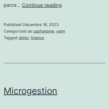
Ma
parce…
Continue reading
dernière
étape
Published
Décembre 16, 2023
de
Categorized as
capitalisme
,
yann
mon
Tagged
dette
,
finance
objectif
de
ne
plus
avoir
de
Microgestion
dettes.