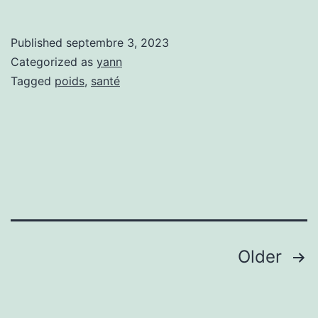
je
ne
Published
septembre 3, 2023
suis
Categorized as
yann
pas
Tagged
poids
,
santé
disparu
Pagination
Older
des