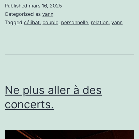
endurcit.
Published
mars 16, 2025
Categorized as
yann
Tagged
célibat
,
couple
,
personnelle
,
relation
,
yann
Ne plus aller à des
concerts.