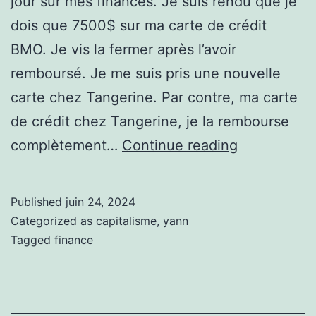
jour sur mes finances. Je suis rendu que je
dois que 7500$ sur ma carte de crédit
BMO. Je vis la fermer après l’avoir
remboursé. Je me suis pris une nouvelle
carte chez Tangerine. Par contre, ma carte
de crédit chez Tangerine, je la rembourse
Une
complètement…
Continue reading
petite
mise
Published
juin 24, 2024
à
Categorized as
capitalisme
,
yann
jour
Tagged
finance
sur
mes
finances