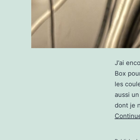
J’ai enc
Box pou
les coul
aussi un
dont je 
Continu