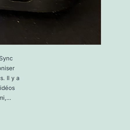
 Sync
niser
. Il y a
vidéos
mi,…