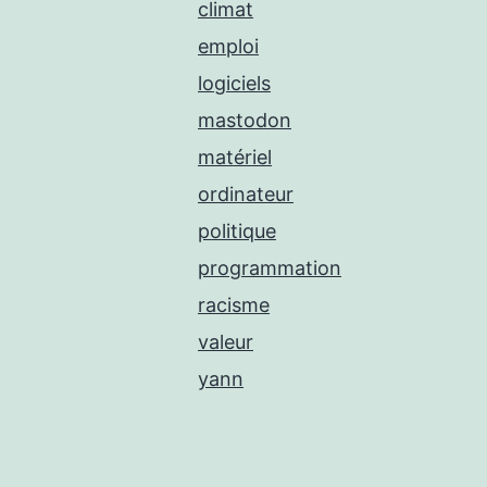
climat
emploi
logiciels
mastodon
matériel
ordinateur
politique
programmation
racisme
valeur
yann