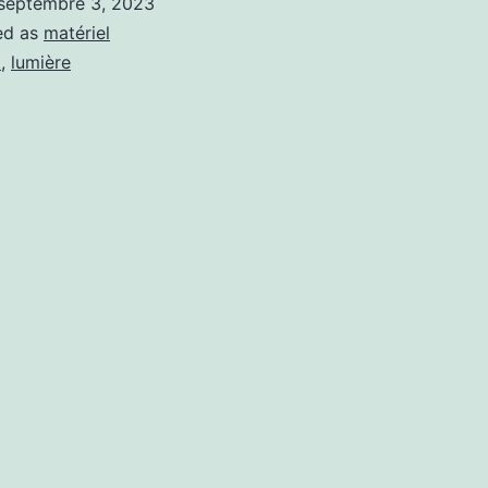
septembre 3, 2023
Box
ed as
matériel
t
,
lumière