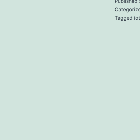
Published
Categoriz
Tagged
io