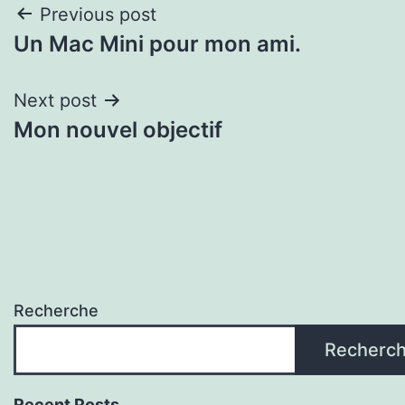
Navigation
Previous post
Un Mac Mini pour mon ami.
de
l'article
Next post
Mon nouvel objectif
Recherche
Recherc
Recent Posts