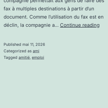
compagnie permettait aux gens de faire des
fax à multiples destinations à partir d’un
document. Comme l’utilisation du fax est en
Mo
déclin, la compagnie a…
Continue reading
Ami
a
Published
mai 11, 2026
per
Categorized as
ami
son
Tagged
amitié
,
emploi
emp