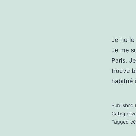
Je ne le
Je me su
Paris. J
trouve b
habitué 
Published
Categoriz
Tagged
cé