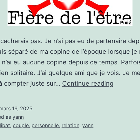
 cacherais pas. Je n’ai pas eu de partenaire dep
is séparé de ma copine de l’époque lorsque je r
e n’ai eu aucune copine depuis ce temps. Parfoi
ien solitaire. J’ai quelque ami que je vois. Je me
Être
à compter juste sur…
Continue reading
célibatai
endurcit.
mars 16, 2025
ed as
yann
libat
,
couple
,
personnelle
,
relation
,
yann