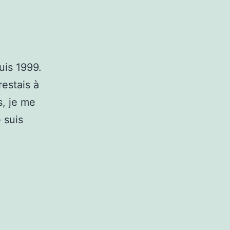
uis 1999.
estais à
s, je me
 suis
re