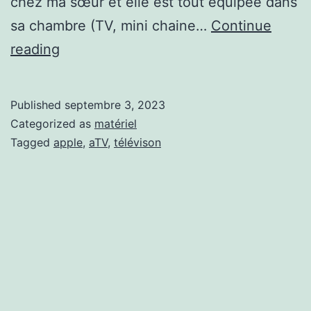
chez ma sœur et elle est tout équipée dans
sa chambre (TV, mini chaine…
Continue
L’Apple
reading
TV
Published
septembre 3, 2023
Categorized as
matériel
Tagged
apple
,
aTV
,
télévison