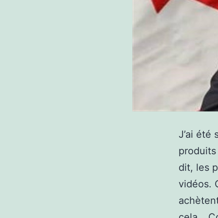
J’ai été
produits
dit, les 
vidéos. 
achètent
cela…
C