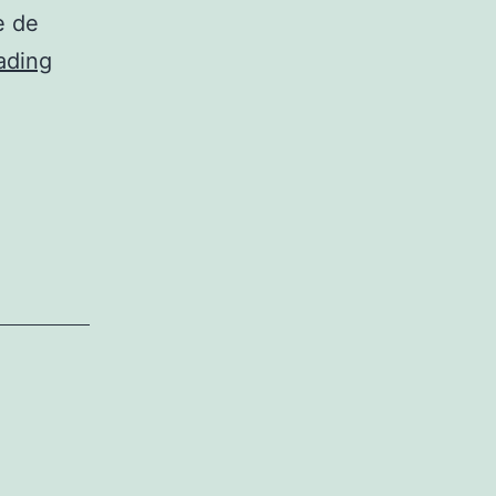
e de
Xénophobie
ading