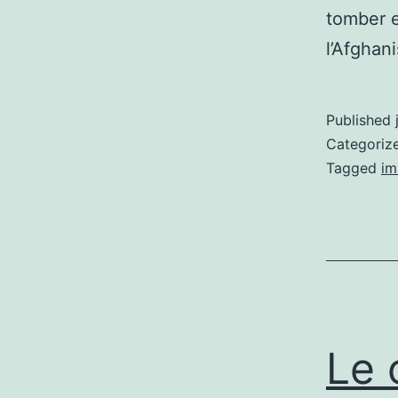
tomber e
l’Afghan
Published
Categoriz
Tagged
im
Le 