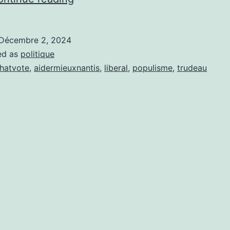
chèque
de
Décembre 2, 2024
250$
ed as
politique
de
hatvote
,
aidermieuxnantis
,
liberal
,
populisme
,
trudeau
Trudeau.