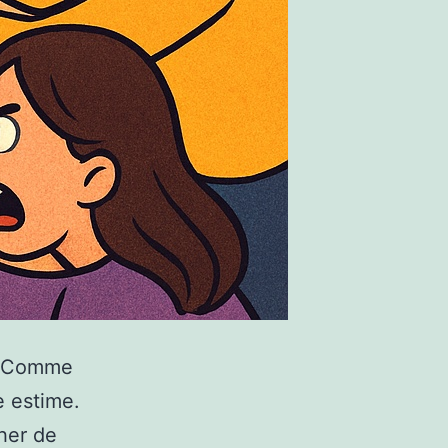
U. Comme
e estime.
cher de