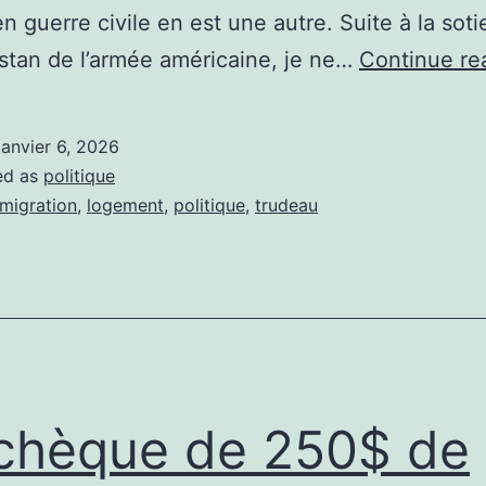
n guerre civile en est une autre. Suite à la soti
istan de l’armée américaine, je ne…
Continue re
janvier 6, 2026
ed as
politique
migration
,
logement
,
politique
,
trudeau
chèque de 250$ de