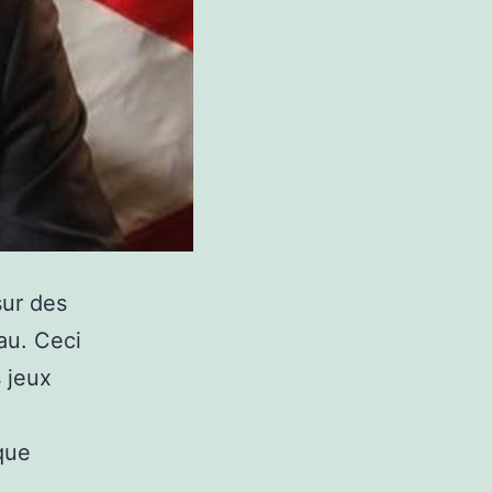
sur des
au. Ceci
s jeux
 que