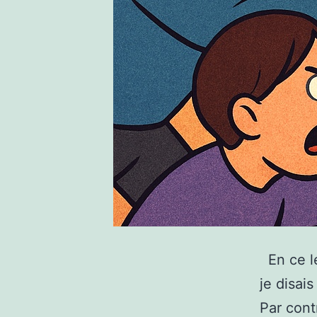
En ce l
je disai
Par cont