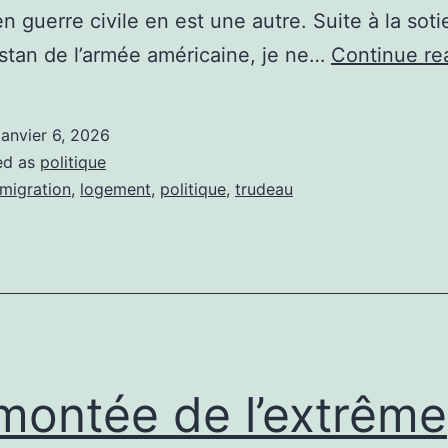
n guerre civile en est une autre. Suite à la soti
istan de l’armée américaine, je ne…
Continue re
janvier 6, 2026
ed as
politique
migration
,
logement
,
politique
,
trudeau
montée de l’extrême