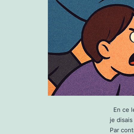
En ce l
je disai
Par cont