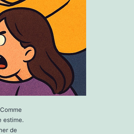
U. Comme
e estime.
cher de