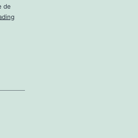
e de
Xénophobie
ading