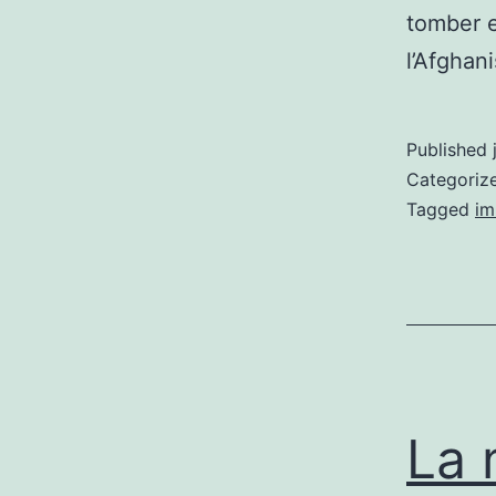
tomber e
l’Afghan
Published
Categoriz
Tagged
im
La 