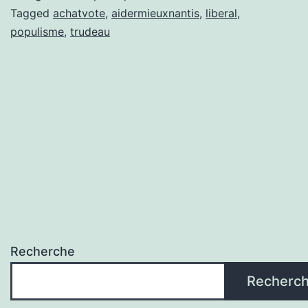
de
Tagged
achatvote
,
aidermieuxnantis
,
liberal
,
populisme
,
trudeau
Trudeau.
Recherche
Recherc