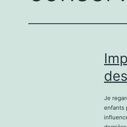
Imp
des
Je regar
enfants 
influenc