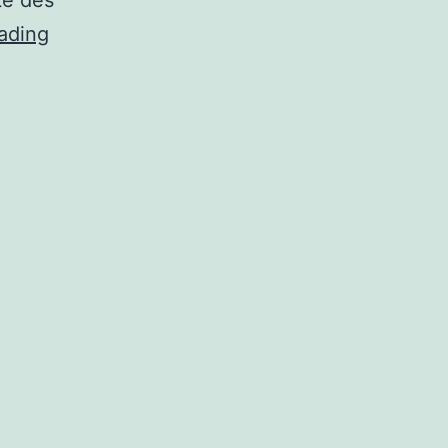
te des
Importer
ading
la
complosphère
des
États-
Unis