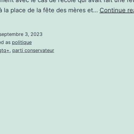
ment avec le cas de l’école qui avait fait une fê
à la place de la fête des mères et…
Continue re
septembre 3, 2023
ed as
politique
gtq+
,
parti conservateur