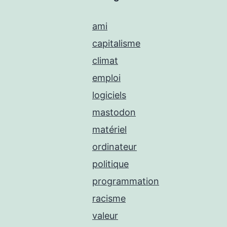
ami
capitalisme
climat
emploi
logiciels
mastodon
matériel
ordinateur
politique
programmation
racisme
valeur