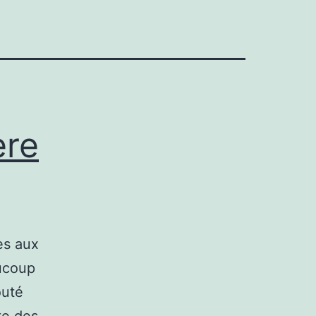
ère
es aux
aucoup
outé