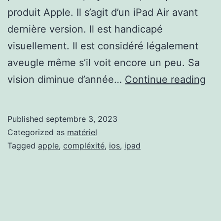
produit Apple. Il s’agit d’un iPad Air avant
dernière version. Il est handicapé
visuellement. Il est considéré légalement
aveugle même s’il voit encore un peu. Sa
La
vision diminue d’année…
Continue reading
com
de
Published
septembre 3, 2023
iP
Categorized as
matériel
Tagged
apple
,
compléxité
,
ios
,
ipad