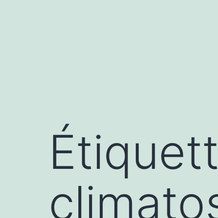
Skip
to
content
Étiquett
climato