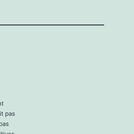
nt
it pas
 pas