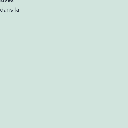
tives
dans la
s
hangements
imatiques