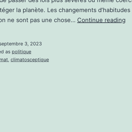
de passer des lois plus sévères ou même coerci
téger la planète. Les changements d’habitudes 
Le
ion ne sont pas une chose…
Continue reading
c
cl
septembre 3, 2023
ed as
politique
imat
,
climatosceptique