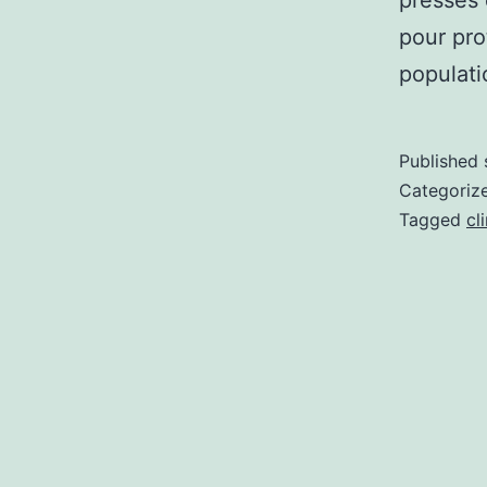
pressés 
pour pro
populat
Published
Categoriz
Tagged
cl