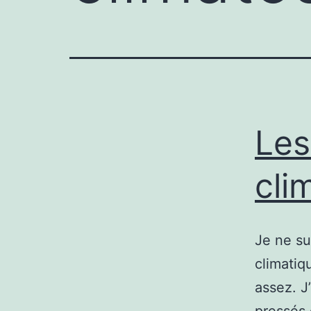
Les
cli
Je ne su
climatiq
assez. J