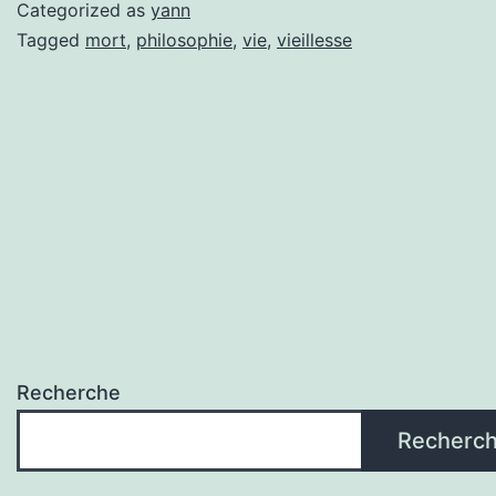
vite!
Categorized as
yann
Tagged
mort
,
philosophie
,
vie
,
vieillesse
Recherche
Recherc