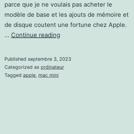
parce que je ne voulais pas acheter le
modèle de base et les ajouts de mémoire et
de disque coutent une fortune chez Apple.
Mon
…
Continue reading
nouveau
Mac
Published
septembre 3, 2023
mini
Categorized as
ordinateur
M2
Tagged
apple
,
mac mini