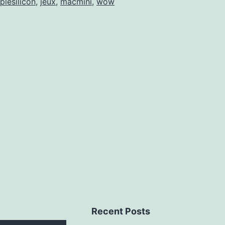
plesilicon
,
jeux
,
macmini
,
wow
Recent Posts