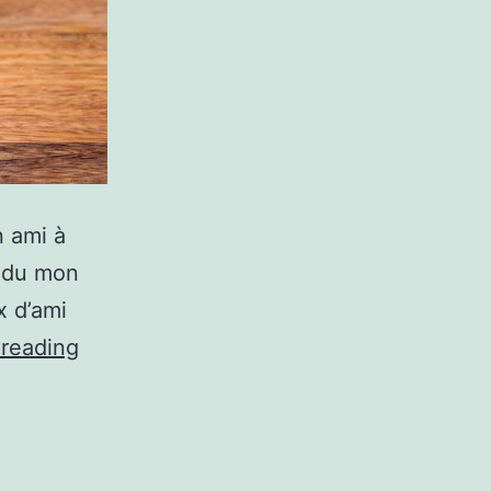
n ami à
endu mon
x d’ami
Un
 reading
Mac
Mini
pour