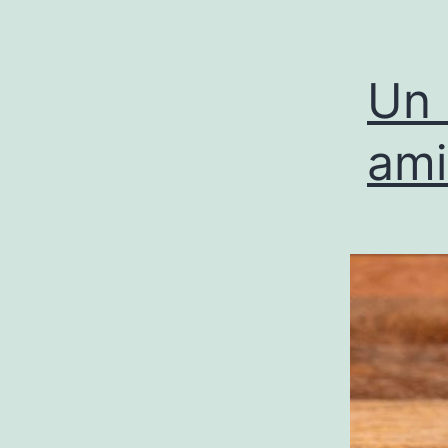
Un 
ami