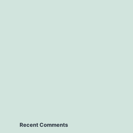
mon
ami.
Recent Comments