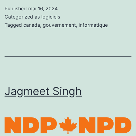
de
Published
mai 16, 2024
paye
Categorized as
logiciels
fédéral
Tagged
canada
,
gouvernement
,
informatique
Phénix
Jagmeet Singh