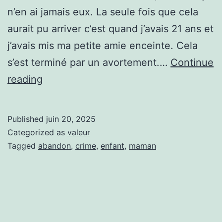
n’en ai jamais eux. La seule fois que cela
aurait pu arriver c’est quand j’avais 21 ans et
j’avais mis ma petite amie enceinte. Cela
s’est terminé par un avortement.…
Continue
La
reading
fillette
de
Published
juin 20, 2025
3
Categorized as
valeur
ans
Tagged
abandon
,
crime
,
enfant
,
maman
abandonnée
en
Ontario