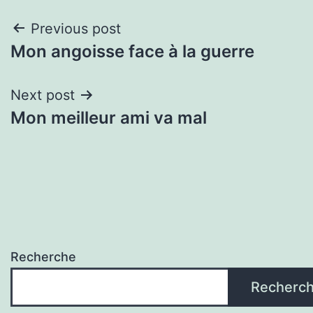
Navigation
Previous post
Mon angoisse face à la guerre
de
l'article
Next post
Mon meilleur ami va mal
Recherche
Recherc