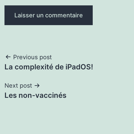
Navigation
Previous post
La complexité de iPadOS!
de
l'article
Next post
Les non-vaccinés