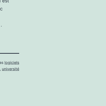
l est
nc
.
 as
logiciels
,
université