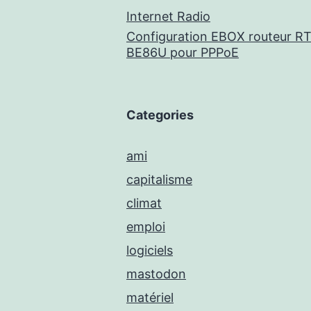
Internet Radio
Configuration EBOX routeur RT
BE86U pour PPPoE
Categories
ami
capitalisme
climat
emploi
logiciels
mastodon
matériel