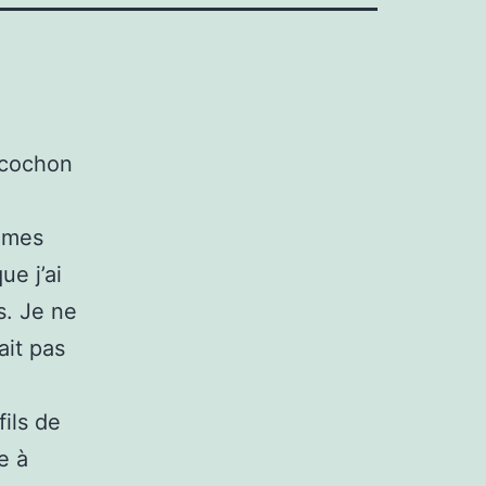
 cochon
r mes
ue j’ai
s. Je ne
ait pas
fils de
e à