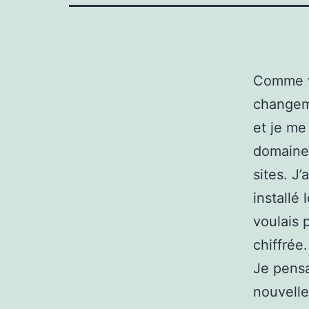
Comme v
changeme
et je me
domaines
sites. J’
installé
voulais 
chiffrée.
Je pensai
nouvelle