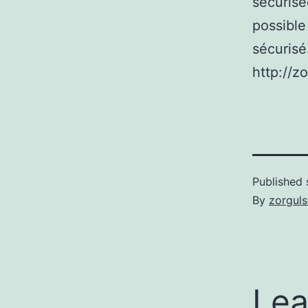
sécurisé
possible 
sécurisé
http://z
Published
By
zorgul
Lea