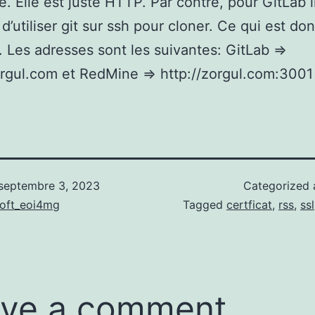
e. Elle est juste HTTP. Par contre, pour GitLab i
d’utiliser git sur ssh pour cloner. Ce qui est do
. Les adresses sont les suivantes: GitLab =>
orgul.com et RedMine => http://zorgul.com:3001 
septembre 3, 2023
Categorized
soft_eoi4mg
Tagged
certficat
,
rss
,
ssl
ve a comment