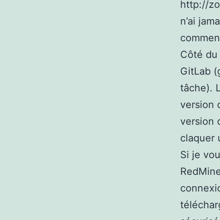
http://zo
n’ai jam
comment 
Côté du 
GitLab (
tâche). 
version 
version 
claquer 
Si je vo
RedMine,
connexio
téléchar