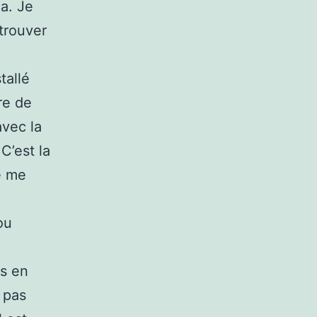
la. Je
 trouver
tallé
re de
avec la
C’est la
de me
ou
ts en
 pas