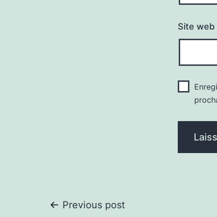
Site web
Enregi
proch
Navigation
Previous post