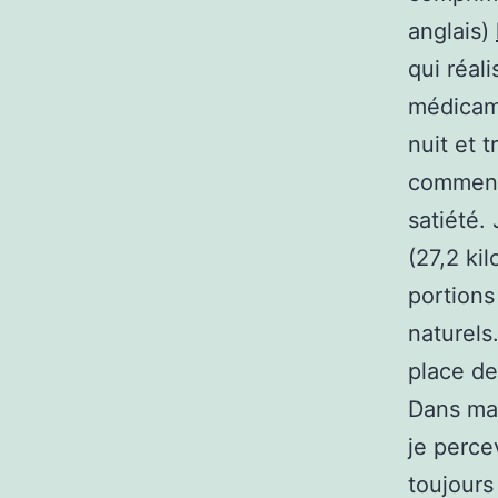
anglais)
qui réal
médicame
nuit et t
commenc
satiété.
(27,2 ki
portions
naturels
place de
Dans ma 
je percev
toujours