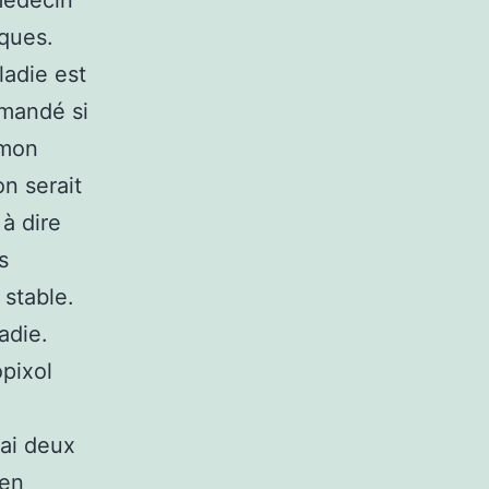
 médecin
iques.
ladie est
emandé si
 mon
on serait
 à dire
s
 stable.
adie.
pixol
j’ai deux
 en