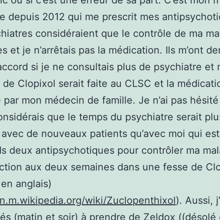
ic ou si c’est une erreur de sa part. C’est mon
le depuis 2012 qui me prescrit mes antipsychot
hiatres considéraient que le contrôle de ma ma
s et je n’arrêtais pas la médication. Ils m’ont d
d’accord si je ne consultais plus de psychiatre et
n de Clopixol serait faite au CLSC et la médicati
e par mon médecin de famille. Je n’ai pas hésité
considérais que le temps du psychiatre serait plu
 avec de nouveaux patients qu’avec moi qui est
s deux antipsychotiques pour contrôler ma mal
ction aux deux semaines dans une fesse de Clo
 en anglais)
en.m.wikipedia.org/wiki/Zuclopenthixol
). Aussi, 
s (matin et soir) à prendre de Zeldox ((désolé