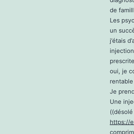
diagnost
de famil
Les psyc
un succè
j’étais 
injectio
prescrit
oui, je 
rentable
Je prend
Une inje
((désolé
https://
comprimé