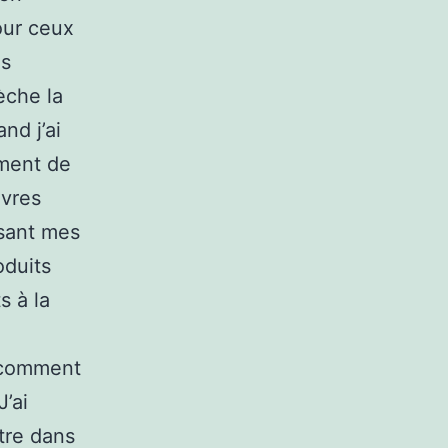
our ceux
es
èche la
and j’ai
ment de
ivres
isant mes
oduits
s à la
r comment
J’ai
tre dans