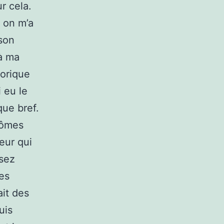
r cela.
, on m’a
 son
 à ma
torique
 eu le
que bref.
tômes
eur qui
ssez
des
ait des
uis