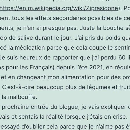
https://en.m.wikipedia.org/wiki/Ziprasidone
). P
isent tous les effets secondaires possibles de c
nts, je n’en ai presque pas. Juste la bouche s
rop de salive durant le jour. J’ai pris du poids qu
é la médication parce que cela coupe le senti
 Je suis heureux de rapporter que j’ai perdu 60 l
los pour les Français) depuis l’été 2021, en rédu
 et en changeant mon alimentation pour des pr
. C’est-à-dire beaucoup plus de légumes et fruit
 la malbouffe.
prochaine entrée du blogue, je vais explique
ais et sentais la réalité lorsque j’étais en crise. 
 essayé d’oublier cela parce que je n’aime pas ê