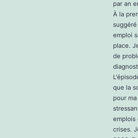
par an e
À la pre
suggéré q
emploi s
place. Je
de probl
diagnost
L’épisod
que la s
pour ma 
stressan
emplois 
crises. 