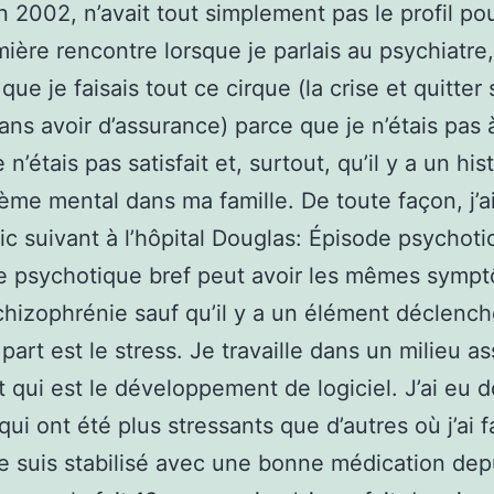
n 2002, n’avait tout simplement pas le profil pou
mière rencontre lorsque je parlais au psychiatre
ue je faisais tout ce cirque (la crise et quitter
ans avoir d’assurance) parce que je n’étais pas
 n’étais pas satisfait et, surtout, qu’il y a un his
ème mental dans ma famille. De toute façon, j’ai
ic suivant à l’hôpital Douglas: Épisode psychoti
e psychotique bref peut avoir les mêmes symp
chizophrénie sauf qu’il y a un élément déclench
part est le stress. Je travaille dans un milieu a
t qui est le développement de logiciel. J’ai eu 
qui ont été plus stressants que d’autres où j’ai f
Je suis stabilisé avec une bonne médication dep