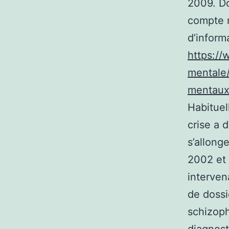
2009. Don
compte m
d’inform
https://
mentale/
mentaux
Habituel
crise a 
s’allonge
2002 et 
interven
de dossi
schizoph