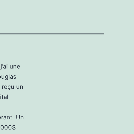
j’ai une
ouglas
i reçu un
ital
nérant. Un
5 000$