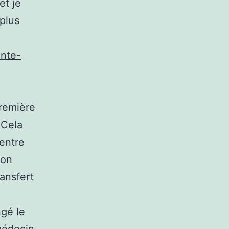
et je
plus
ante-
première
 Cela
 entre
mon
ransfert
ngé le