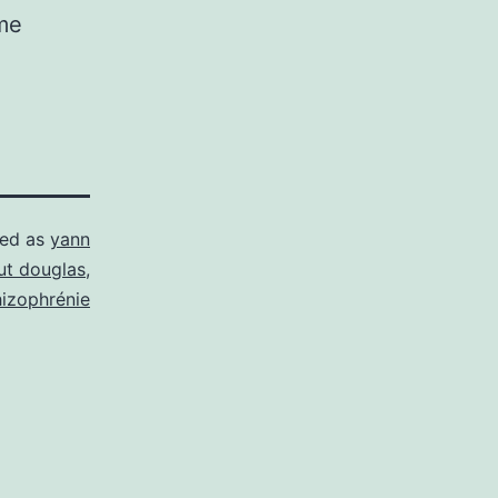
 me
zed as
yann
tut douglas
,
hizophrénie